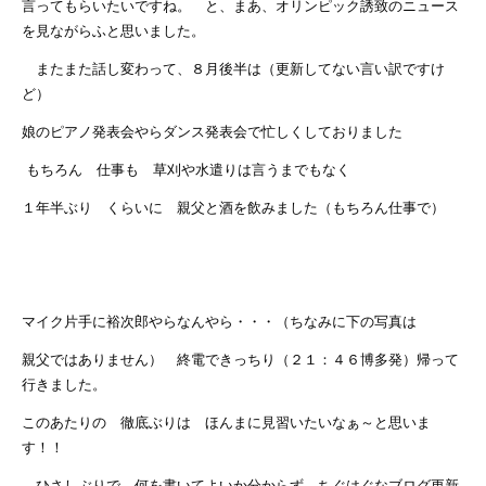
言ってもらいたいですね。 と、まあ、オリンピック誘致のニュース
を見ながらふと思いました。
またまた話し変わって、８月後半は（更新してない言い訳ですけ
ど）
娘のピアノ発表会やらダンス発表会で忙しくしておりました
もちろん 仕事も 草刈や水遣りは言うまでもなく
１年半ぶり くらいに 親父と酒を飲みました（もちろん仕事で）
マイク片手に裕次郎やらなんやら・・・（ちなみに下の写真は
親父ではありません） 終電できっちり（２１：４６博多発）帰って
行きました。
このあたりの 徹底ぶりは ほんまに見習いたいなぁ～と思いま
す！！
ひさしぶりで 何を書いてよいか分からず ちぐはぐなブログ更新