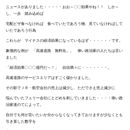
ニュースがありました・・・・・おお～〇〇効果やね！！ しか～
し、一歩 踏み込めば
宅配ピザ食べなければ 食べていたであろう物、見ていなければして
いたであろう行為
これらが マイナスの経済効果になっているはず・・・・・・です。
象徴的な例が 「高速道路 無料化」。 偉い政治家の人たちは言い
ました
「経済効果〇〇〇億円だ～！」 自信満々に・・・・・・・。
高速道路のサービスエリアはすごく儲かりました。
その影でＪＲ・航空会社の売上は減少し、ただでさえ売上減少に
悩んでいたフェリー会社にとどめを刺していきました・・・・偉い政
治家達のてによって。
自分でも何が言いたいか分からなくなってきておりますが少なくとも
引き算した数字を