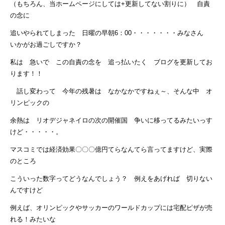
（もちろん、当ホームページにしては+更新してない割りに） 自責
の念に
追いやられてしまった 日曜の早朝6：00・・・・・・・みなさん
いかがお過ごしですか？
私は 急いで この自責の念を 追っ払いたく ブログを更新してお
ります！！
話し変わって 今年の残暑は なかなかですねぇ～、そんな中 オ
リンピックの
余熱は リオデジャネイロの次の開催国 争いに移ってるみたいっす
けど・・・・・。
マスコミでは経済効果〇〇〇億円てらなんてら言ってますけど、実際
のところ
こういった数字ってどうなんでしょう？ 例えをあげれば 切りない
んですけど
例えば、オリンピックやサッカーのワールドカップには宅配ピザが売
れる！みたいな