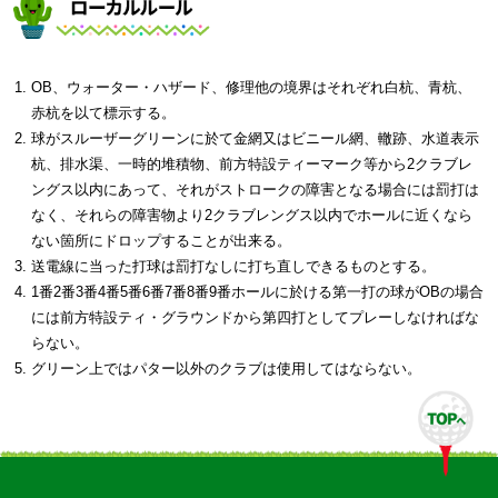
OB、ウォーター・ハザード、修理他の境界はそれぞれ白杭、青杭、
赤杭を以て標示する。
球がスルーザーグリーンに於て金網又はビニール網、轍跡、水道表示
杭、排水渠、一時的堆積物、前方特設ティーマーク等から2クラブレ
ングス以内にあって、それがストロークの障害となる場合には罰打は
なく、それらの障害物より2クラブレングス以内でホールに近くなら
ない箇所にドロップすることが出来る。
送電線に当った打球は罰打なしに打ち直しできるものとする。
1番2番3番4番5番6番7番8番9番ホールに於ける第一打の球がOBの場合
には前方特設ティ・グラウンドから第四打としてプレーしなければな
らない。
グリーン上ではパター以外のクラブは使用してはならない。