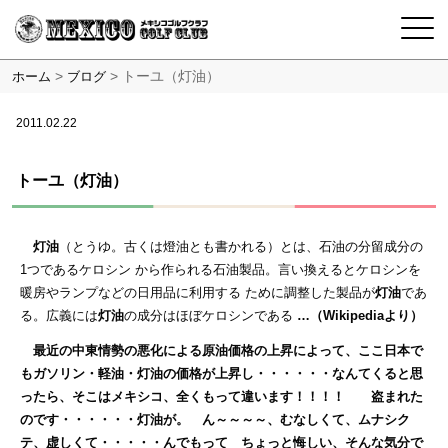
>
>
トーユ（灯油）
ホーム
ブログ
2011.02.22
トーユ（灯油）
灯油
（とうゆ。古くは燈油とも書かれる）とは、石油の分留成分の
1つであるケロシン から作られる石油製品。言い換えるとケロシンを
暖房やランプなどの日用品に利用する ために調整した製品が
灯油
であ
る。広義には
灯油
の成分はほぼケロシンである
…（Wikipediaより）
最近の中東情勢の悪化による原油価格の上昇によって、ここ日本で
もガソリン・軽油・灯油の価格が上昇し・・・・・・なんてくると思
ったら、そこはメキシコ、全くもって違います！！！！ 盗まれた
のです・・・・・・灯油が。 ん～～～～、むなしくて、ムナシク
テ、虚しくて・・・・・んでもって ちょっと悔しい、そんな気分で