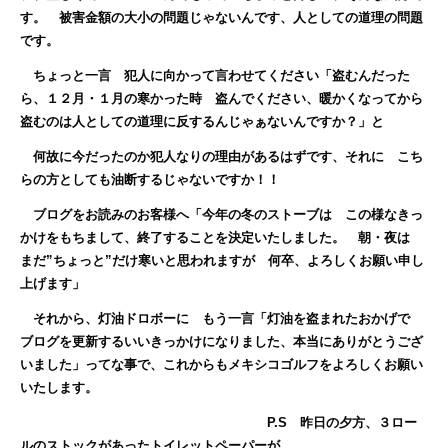
す。 被害金額の大小の問題じゃないんです、人としての道理の問題
です。
ちょっと一言 犯人に向かって言わせてください「盗むんだった
ら、１２月・１月の寒かった時 盗んでください、暖かくなってから
盗むのは人としての道理に反するんじゃぁないんですか？」と
何故に今だったのか犯人なりの理由があるはずです、それに こち
らの方としても油断するじゃないですか！！
ブログをお読みのお客様へ「今年の冬のストーブは この様なきっ
かけをもちまして、終了することを決定いたしました。 朝・夜は
まだ”ちょっと”だけ寒いと思われますが 何卒、よろしくお願い申し
上げます」
それから、灯油ドロボーに もう一言「灯油を盗まれたおかげで
ブログを更新するいいきっかけになりました、本当にありがとうござ
いました」ってな事で、これからもメキシコゴルフをよろしくお願い
いたします。
P.S 昨日の夕方、３ロー
ルのストックがあったトイレットペーパーが