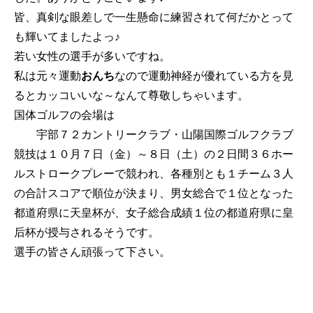
皆、真剣な眼差しで一生懸命に練習されて何だかとって
も輝いてましたよっ♪
若い女性の選手が多いですね。
私は元々運動
おんち
なので運動神経が優れている方を見
るとカッコいいな～なんて尊敬しちゃいます。
国体ゴルフの会場は
宇部７２カントリークラブ・山陽国際ゴルフクラブ
競技は１０月７日（金）～８日（土）の２日間３６ホー
ルストロークプレーで競われ、各種別とも１チーム３人
の合計スコアで順位が決まり、男女総合で１位となった
都道府県に天皇杯が、女子総合成績１位の都道府県に皇
后杯が授与されるそうです。
選手の皆さん頑張って下さい。