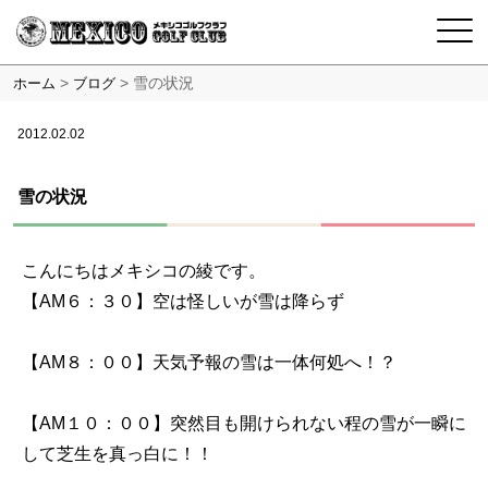
>
>
雪の状況
ホーム
ブログ
2012.02.02
雪の状況
こんにちはメキシコの綾です。
【AM６：３０】空は怪しいが雪は降らず
【AM８：００】天気予報の雪は一体何処へ！？
【AM１０：００】突然目も開けられない程の雪が一瞬に
して芝生を真っ白に！！