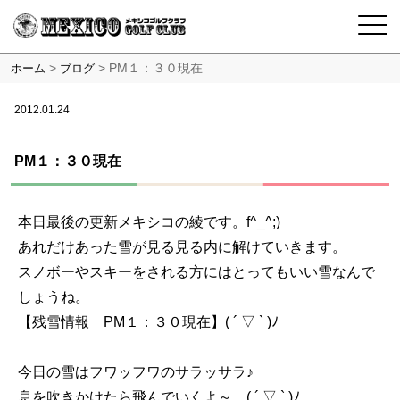
>
>
PM１：３０現在
ホーム
ブログ
2012.01.24
PM１：３０現在
本日最後の更新メキシコの綾です。f^_^;)
あれだけあった雪が見る見る内に解けていきます。
スノボーやスキーをされる方にはとってもいい雪なんで
しょうね。
【残雪情報 PM１：３０現在】( ´ ▽ ` )ﾉ
今日の雪はフワッフワのサラッサラ♪
息を吹きかけたら飛んでいくよ～ ( ´ ▽ ` )ﾉ