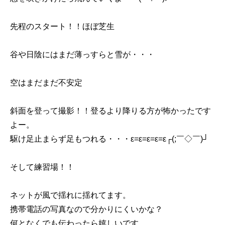
先程のスタート！！ほぼ芝生
谷や日陰にはまだ薄っすらと雪が・・・
空はまだまだ不安定
斜面を登って撮影！！登るより降りる方が怖かったです
よー。
駆け足止まらず足もつれる・・・ε=ε=ε=ε=ε┌(;￣◇￣)┘
そして練習場！！
ネットが風で揺れに揺れてます。
携帯電話の写真なので分かりにくいかな？
何となくでも伝わったら嬉しいです。